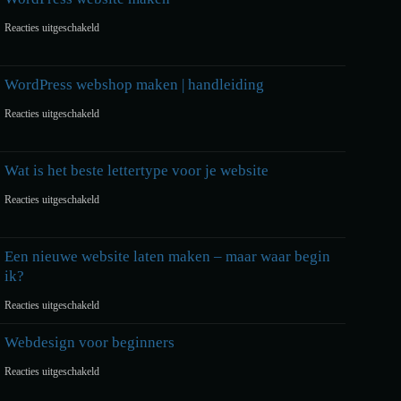
Let’s
voor
Reacties uitgeschakeld
Encrypt
WordPress
SSL?
website
WordPress webshop maken | handleiding
maken
voor
Reacties uitgeschakeld
WordPress
webshop
Wat is het beste lettertype voor je website
maken
voor
Reacties uitgeschakeld
|
Wat
handleiding
is
Een nieuwe website laten maken – maar waar begin
ik?
het
voor
Reacties uitgeschakeld
beste
Een
lettertype
Webdesign voor beginners
nieuwe
voor
voor
Reacties uitgeschakeld
website
je
Webdesign