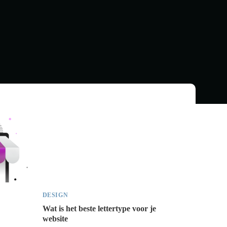
laten
website
voor
maken
beginners
–
maar
waar
begin
ik?
DESIGN
Wat is het beste lettertype voor je
website