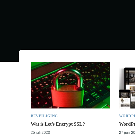
BEVEILIGING
WORDP
Wat is Let’s Encrypt SSL?
WordPr
25 juli 2023
27 juni 2