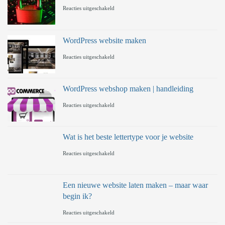
voor
Reacties uitgeschakeld
Wat
is
WordPress website maken
Let’s
voor
Reacties uitgeschakeld
Encrypt
WordPress
SSL?
website
WordPress webshop maken | handleiding
maken
voor
Reacties uitgeschakeld
WordPress
webshop
Wat is het beste lettertype voor je website
maken
voor
Reacties uitgeschakeld
|
Wat
handleiding
is
Een nieuwe website laten maken – maar waar
begin ik?
het
voor
Reacties uitgeschakeld
beste